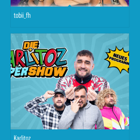
tobii_fh
Karlitoz