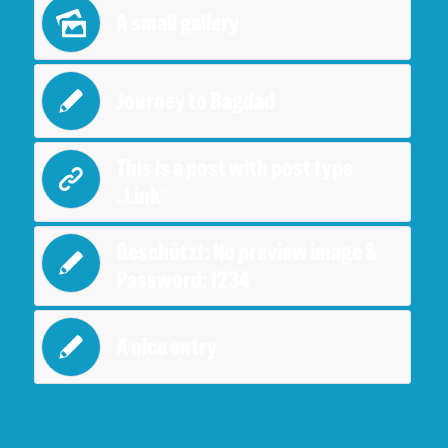
A small gallery
Journey to Bagdad
This is a post with post type
„Link“
Geschützt: No preview image &
Password: 1234
A nice entry