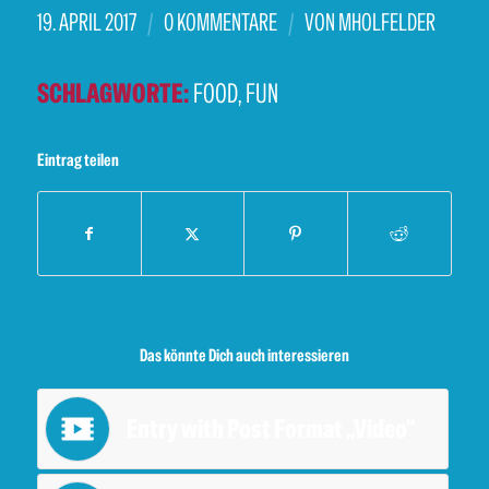
/
/
19. APRIL 2017
0 KOMMENTARE
VON
MHOLFELDER
SCHLAGWORTE:
FOOD
,
FUN
Eintrag teilen
Das könnte Dich auch interessieren
Entry with Post Format „Video“