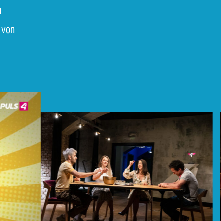
m
 von