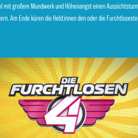
l mit großem Mundwerk und Höhenangst einen Aussichtstur
ern. Am Ende küren die Held:innen den oder die Furchtloseste