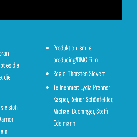
Produktion: smile!
oran
producing/DMG Film
bt es die
Regie: Thorsten Sievert
, die
Teilnehmer: Lydia Prenner-
Kasper, Reiner Schönfelder,
sie sich
Michael Buchinger, Steffi
arrior-
Edelmann
 ein