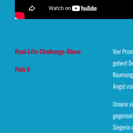
Real-Life-Challenge-Show
Vier Prom
gehen! De
Puls 4
Raumangst
Angst vor
Unsere vi
gegenseit
Siegerin 