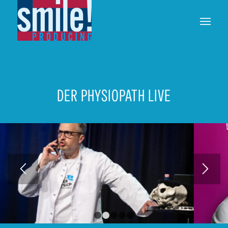
DER PHYSIOPATH LIVE
1
2
3
4
5