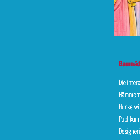
Baumäd
Die inte
Hämmern,
Hunke wi
Publikum 
Designer