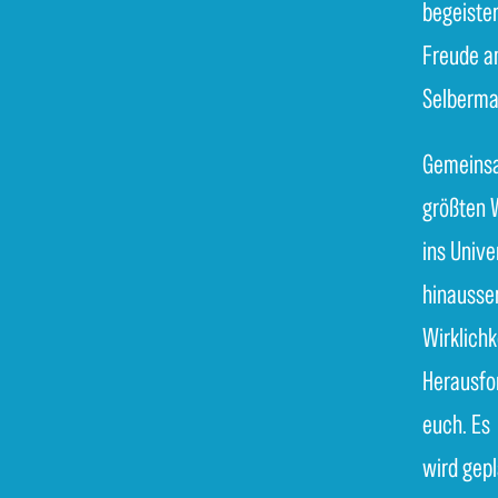
begeister
Freude 
Selberma
Gemeinsa
größten
ins Univ
hinausse
Wirklichk
Herausfo
euch. Es
wird gepl