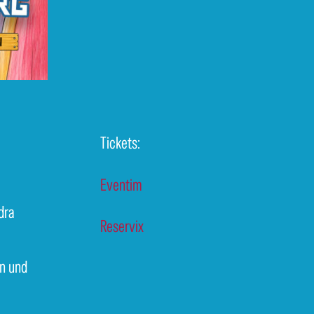
Tickets:
Eventim
dra
Reservix
in und