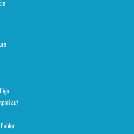
die
ure
flige
spaß auf
 Fehler